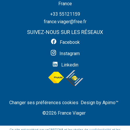
France
+33 55121159
france.viager@free.fr
SUIVEZ-NOUS SUR LES RÉSEAUX
Facebook
Instagram
Linkedin
Changer ses préférences cookies
Design by
Apimo™
©2026 France Viager
Ce site est protégé par reCAPTCHA et les règles de
confidentialité
et les