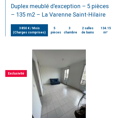
Duplex meublé d'exception – 5 pièces
– 135 m2 – La Varenne Saint-Hilaire
3 850 € / Mois
5
3
2 salles
134.15
(Charges comprises)
pièces
chambres
de bains
m²
Exclusivité