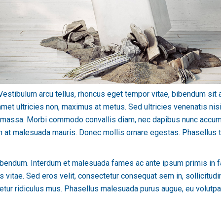
Vestibulum arcu tellus, rhoncus eget tempor vitae, bibendum sit a
 ultricies non, maximus at metus. Sed ultricies venenatis nisi, 
us massa. Morbi commodo convallis diam, nec dapibus nunc accums
m at malesuada mauris. Donec mollis ornare egestas. Phasellus 
ibendum. Interdum et malesuada fames ac ante ipsum primis in fa
 vitae. Sed eros velit, consectetur consequat sem in, sollicitudin
tur ridiculus mus. Phasellus malesuada purus augue, eu volutpat