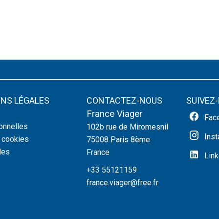
NS LÉGALES
CONTACTEZ-NOUS
SUIVEZ
France Viager
Fac
onnelles
102b rue de Miromesnil
Ins
s cookies
75008
Paris 8ème
les
France
Link
+33 55121159
france.viager@free.fr